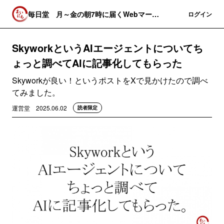
毎日堂 月～金の朝7時に届くWebマーケ
登録
ログイン
関連のニュースレター
SkyworkというAIエージェントについてち
ょっと調べてAIに記事化してもらった
Skyworkが良い！というポストをXで見かけたので調べ
てみました。
運営堂
2025.06.02
読者限定