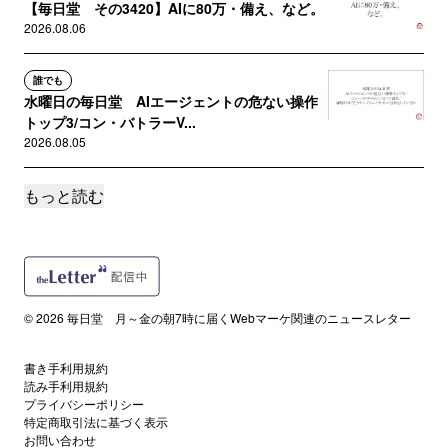
【毎日堂 その3420】AIに80万・備え、など。
2026.08.06
誰でも
水曜日の毎日堂 AIエージェントの危ない操作
トップ3/コン・バトラーV...
2026.08.05
もっと読む
サポートメンバー限定
【毎日堂 その3419】「ぬい日和」開発秘話・
コオロギ昆虫食その後、な...
2026.08.05
読者限定
© 2026 毎日堂 月～金の朝7時に届くWebマーケ関連のニュースレター
#毎日堂マーケティングラジオ TAM大内さん＆
米本さん回、前半の記事バ...
2026.08.04
書き手利用規約
読み手利用規約
プライバシーポリシー
サポートメンバー限定
特定商取引法に基づく表示
【毎日堂 その3418】地方移住を成功させるた
お問い合わせ