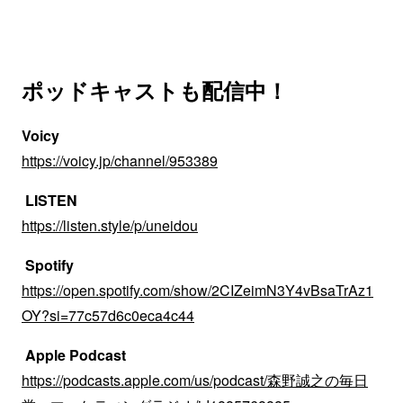
ポッドキャストも配信中！
Voicy
https://voicy.jp/channel/953389
LISTEN
https://listen.style/p/uneidou
Spotify
https://open.spotify.com/show/2CIZeimN3Y4vBsaTrAz1
OY?si=77c57d6c0eca4c44
Apple Podcast
https://podcasts.apple.com/us/podcast/森野誠之の毎日