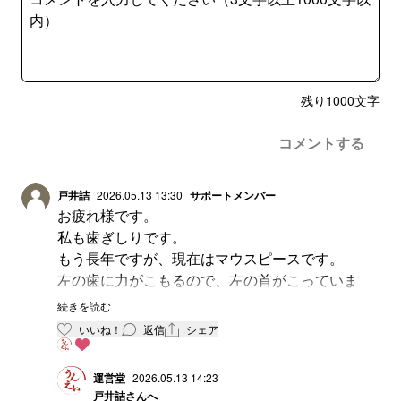
残り
1000
文字
コメントする
戸井詰
2026.05.13 13:30
サポートメンバー
お疲れ様です。
私も歯ぎしりです。
もう長年ですが、現在はマウスピースです。
左の歯に力がこもるので、左の首がこっていま
す。
続きを読む
寝るのは、アルコールの力で寝るのと枕を変えて
いいね！
返信
シェア
から多少楽になりました。
運営堂
2026.05.13 14:23
戸井詰
さんへ