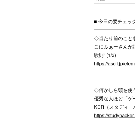
━━━━━━━━
■ 今日の要チェッ
━━━━━━━━
◇当たり前のこと
こにふぁーさんが
験則” (1/3)
https://ascii.jp/el
◇何かしら頭を使
優秀な人ほど「ゲー
KER（スタディ
https://studyhacker