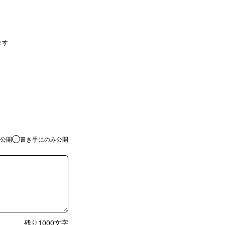
ます
公開
書き手にのみ公開
残り
1000
文字