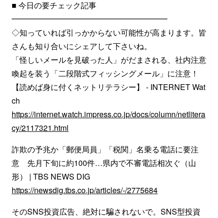
■ 今日の要チェック記事
━━━━━━━━━━━━━━━━━━━━
◇知っていれば引っかからない可能性が高まります。皆
さんも知り合いにシェアして下さいね。
「怪しいメールを見破った人」がだまされる、社内注意
喚起を装う「二段階式フィッシングメール」に注意！
【読めば身に付くネットリテラシー】 - INTERNET Wat
ch
https://internet.watch.impress.co.jp/docs/column/netlitera
cy/2117321.html
詐欺の予兆か「郵便局員」「税関」名乗る電話に要注
意 先月下旬に約100件…県内で不審電話相次ぐ（山
形） | TBS NEWS DIG
https://newsdig.tbs.co.jp/articles/-/2775684
そのSNS投資広告、絶対に騙されないで。SNS型投資