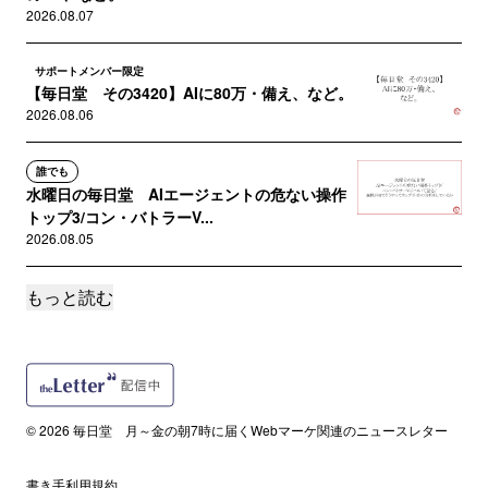
2026.08.07
サポートメンバー限定
【毎日堂 その3420】AIに80万・備え、など。
2026.08.06
誰でも
水曜日の毎日堂 AIエージェントの危ない操作
トップ3/コン・バトラーV...
2026.08.05
もっと読む
サポートメンバー限定
【毎日堂 その3419】「ぬい日和」開発秘話・
コオロギ昆虫食その後、な...
2026.08.05
読者限定
© 2026 毎日堂 月～金の朝7時に届くWebマーケ関連のニュースレター
#毎日堂マーケティングラジオ TAM大内さん＆
米本さん回、前半の記事バ...
2026.08.04
書き手利用規約