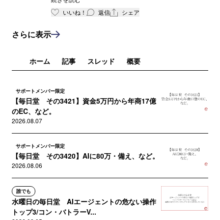
にまつわるお悩みを根こそぎ解決する、リク
いいね！
返信
シェア
ルート“影の仕事人” - はてなニュース
https://hatenanews.com/articles/2024/09/2
さらに表示
0/103000
ホーム
記事
スレッド
概要
サポートメンバー限定
【毎日堂 その3421】資金5万円から年商17億
のEC、など。
2026.08.07
サポートメンバー限定
【毎日堂 その3420】AIに80万・備え、など。
2026.08.06
誰でも
水曜日の毎日堂 AIエージェントの危ない操作
トップ3/コン・バトラーV...