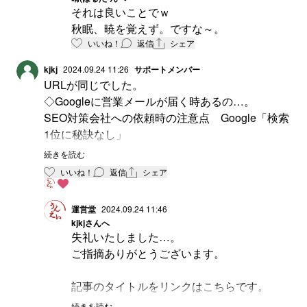
それは良いことでｗ
秋眠、暁を覚えず。ですな～。
いいね！
返信
シェア
kjkj
2024.09.24 11:26
サポートメンバー
URLが同じでした。
◇Googleに営業メールが届く時あるの…。
SEO対策会社への依頼時の注意点 Google「検索
1位に秘訣なし」
https://smbiz.asahi.com/article/15432125
続きを読む
いいね！
返信
シェア
◇スポンサー記事。こうしたのがきっかけでデー
タに興味を持ってくれるのはいいこと。
運営堂
2024.09.24 11:46
https://smbiz.asahi.com/article/15432125
kjkj
さんへ
失礼いたしました…。
ご指摘ありがとうございます。
記事のタイトルをリンクはこちらです。
アナリティクスエンジニアとは何か。データ
続きを読む