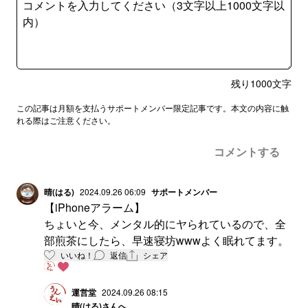
残り
1000
文字
この記事は月額を支払うサポートメンバー限定記事です。本文の内容に触
れる際はご注意ください。
コメントする
晴(はる)
2024.09.26 06:09
サポートメンバー
【iPhoneアラーム】
ちょいと今、メンタル的にヤられているので、全
部煎茶にしたら、早速寝坊wwwよく眠れてます。
いいね！
返信
シェア
運営堂
2024.09.26 08:15
晴(はる)
さんへ