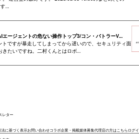
...
Iエージェントの危ない操作トップ3/コン・バトラーV...
ェントですが暴走してしまってから遅いので、セキュリティ面
きたいですね。二村くんとはロボ...
19】「ぬい日和」開発秘話・コオロギ昆虫食その後、な...
運営堂の森野です。 2026/08/04 10:00のまとめ(その
...
ースレター
ングラジオ TAM大内さん＆米本さん回、前半の記事バ...
引法に基づく表示
お問い合わせ
コラボ企業・掲載媒体募集
代理店の方はこちら
ログイ
声で配信したお大内さんと米本さんとの対談を記事化しました。