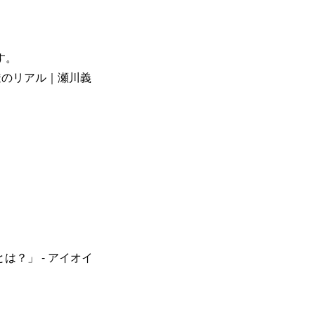
す。
透のリアル｜瀬川義
とは？」 - アイオイ