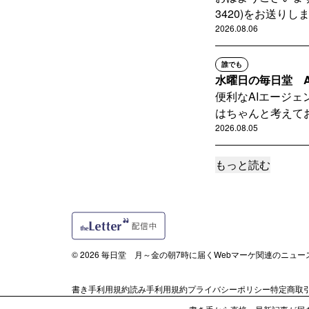
3420)をお送りします
2026.08.06
誰でも
水曜日の毎日堂 A
便利なAIエージ
はちゃんと考えてお
2026.08.05
もっと読む
サポートメンバー限定
【毎日堂 その34
おはようございます。 
3419)をお送りします
2026.08.05
© 2026 毎日堂 月～金の朝7時に届くWebマーケ関連のニュ
読者限定
#毎日堂マーケティ
書き手利用規約
読み手利用規約
プライバシーポリシー
特定商取
YouTubeや音